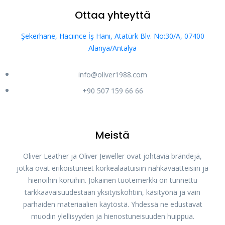
Ottaa yhteyttä
Şekerhane, Hacıince İş Hanı, Atatürk Blv. No:30/A, 07400
Alanya/Antalya
info@oliver1988.com
Phone
+90 507 159 66 66
WhatsApp
Meistä
Oliver Leather ja Oliver Jeweller ovat johtavia brändejä,
Instagram
jotka ovat erikoistuneet korkealaatuisiin nahkavaatteisiin ja
hienoihin koruihin. Jokainen tuotemerkki on tunnettu
tarkkaavaisuudestaan yksityiskohtiin, käsityönä ja vain
Özel bağlantı
parhaiden materiaalien käytöstä. Yhdessä ne edustavat
muodin ylellisyyden ja hienostuneisuuden huippua.