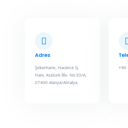
Adres
Tel
Şekerhane, Hacıince İş
+90 
Hanı, Atatürk Blv. No:30/A,
07400 Alanya/Antalya