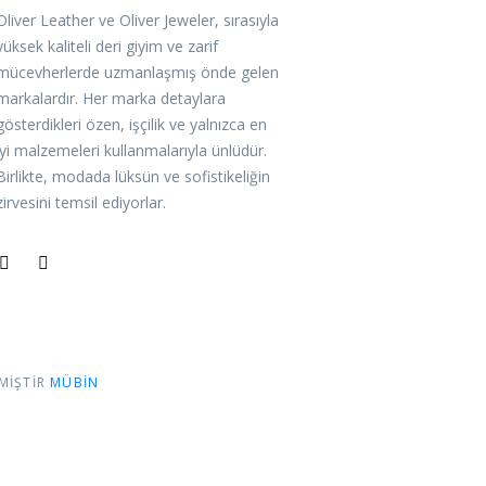
Oliver Leather ve Oliver Jeweler, sırasıyla
yüksek kaliteli deri giyim ve zarif
mücevherlerde uzmanlaşmış önde gelen
markalardır. Her marka detaylara
gösterdikleri özen, işçilik ve yalnızca en
iyi malzemeleri kullanmalarıyla ünlüdür.
Birlikte, modada lüksün ve sofistikeliğin
zirvesini temsil ediyorlar.
LMIŞTIR
MÜBIN