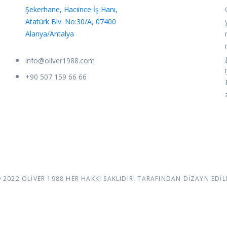
Şekerhane, Hacıince İş Hanı,
Atatürk Blv. No:30/A, 07400
Alanya/Antalya
info@oliver1988.com
+90 507 159 66 66
2022 OLİVER 1988 HER HAKKI SAKLIDIR. TARAFINDAN DIZAYN EDI