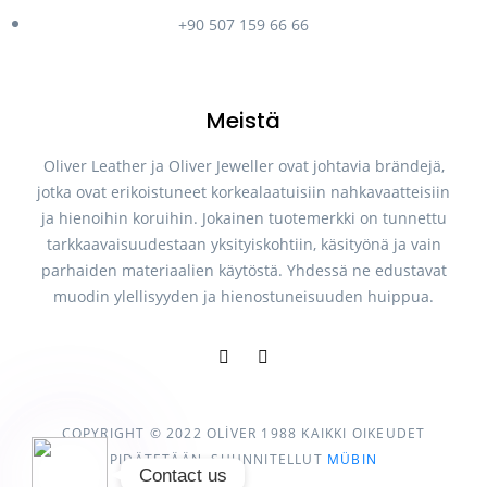
Phone
+90 507 159 66 66
WhatsApp
Meistä
Oliver Leather ja Oliver Jeweller ovat johtavia brändejä,
Instagram
jotka ovat erikoistuneet korkealaatuisiin nahkavaatteisiin
ja hienoihin koruihin. Jokainen tuotemerkki on tunnettu
tarkkaavaisuudestaan yksityiskohtiin, käsityönä ja vain
Özel bağlantı
parhaiden materiaalien käytöstä. Yhdessä ne edustavat
muodin ylellisyyden ja hienostuneisuuden huippua.
Google Map
COPYRIGHT © 2022 OLİVER 1988 KAIKKI OIKEUDET
PIDÄTETÄÄN. SUUNNITELLUT
MÜBIN
Contact us